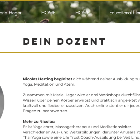
arie Heger
HOME
HOME
Educational film
Dein Dozent
Nicolas Herting begleitet
dich während deiner Ausbildung 
Yoga, Meditation und Atem.
Zusammen mit Marie Heger wird er drei Workshops durchführe
Wissen über deinen Körper erwirbst und praktisch angeleitet 
kraftvoll und flexibel einzusetzen. Auch online steht er dir jed
Fragen zu beantworten.
Mehr zu Nicolas:
Er ist Yogalehrer, Massagetherapeut und Meditationsleiter.
Verschiedenen Aus- und Weiterbildungen, darunter Anusara Yo
Thai Yoga sowie eine Life Trust Coach-Ausbildung bei Veit Lin