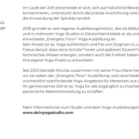
Im Laufe der Zeit entscheidet er sich, sich auf natürliche Be
konzentrieren, unterstützt durch die präzise Ausrichtung un
die Anwendung der Spiraldynamik®.
uts
age
2018 gründet er sein eigenes Ausbildungsinstitut, das als Bildu
und in mehreren Yoga-Studios in Deutschland bietet er als un
entwickelte „Energetic Flow“-Yoga Ausbildung an.
Sein Ansatz ist es, Yoga authentisch und frei von Dogmen zu u
Fokus darauf, dass seine Schüler*innen und späteren Dozent*i
technisches Wissen erlangen, sondern auch die Freiheit haben, 
ihre eigene Yoga-Praxis zu entwickeln.
Seit 2023 betreibt Nicolas zusammen mit seiner Frau Marie Heg
wo sie neben der „Energetic Flow“-Ausbildung und verschi
wöchentlich stattfindende Yoga-Angebote für Menschen aus d
Ihr gemeinsames Ziel ist es, Yoga für alle zugänglich zu mach
persönliche Weiterentwicklung zu schaffen.
Mehr Informationen zum
Studio und dem Yoga-Ausbildungsinst
www.deinyogastudio.com