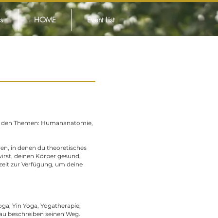
s
HOME
Event List
zu den Themen: Humananatomie,
n, in denen du theoretisches
wirst, deinen Körper gesund,
erzeit zur Verfügung, um deine
ga, Yin Yoga, Yogatherapie,
dau beschreiben seinen Weg.