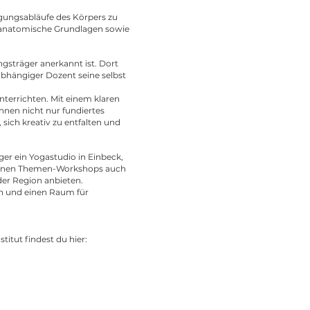
wegungsabläufe des Körpers zu
d anatomische Grundlagen sowie
ngsträger anerkannt ist. Dort
abhängiger Dozent seine selbst
nterrichten. Mit einem klaren
nnen nicht nur fundiertes
sich kreativ zu entfalten und
er ein Yogastudio in Einbeck,
edenen Themen-Workshops auch
er Region anbieten.
en und einen Raum für
itut findest du hier: